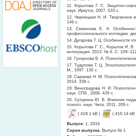
11. Корытова Г. С. Защитно-сов
наук. Иркутск, 2007. 533 с.
12. Чернецкая Н. И. Творческое м
146 с.
13. Семенова Е. А. Особеннос
профессионального колледжа: дис. 
14. Дугарова Т. Ц. Особенности эт
15. Корытова Г. С., Корытов И. 
интеграция. 2013. № 6. С. 109–11
16. Гунзунова Б. А. Психологическ
17. Тудупова Т. Ц. Этнопсихологи
М., 1997. 135 с.
18. Сараева Н. М. Психологическа
2014. 338 с.
19. Виноградова Н. И. Психологи
наук. СПб., 2006. 439 с.
20. Сутурина Ю. В. Влияние педа
психол. наук. Чита, 2011. 209 с.
( 418.1 kB )
( 410.14 kB 
Выпуск
: 1, 2016
Серия выпуска
: Выпуск № 1