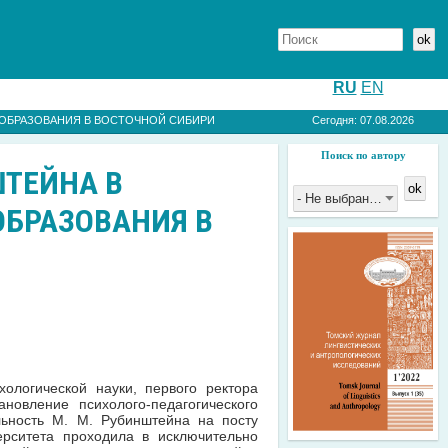
ok
RU
EN
 ОБРАЗОВАНИЯ В ВОСТОЧНОЙ СИБИРИ
Сегодня: 07.08.2026
Поиск по автору
ТЕЙНА В
ok
- Не выбрано -
ОБРАЗОВАНИЯ В
хологической науки, первого ректора
новление психолого-педагогического
льность М. М. Рубинштейна на посту
ерситета проходила в исключительно