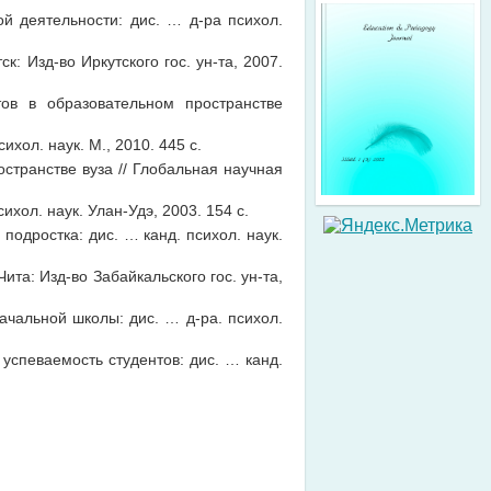
й деятельности: дис. … д-ра психол.
: Изд-во Иркутского гос. ун-та, 2007.
ов в образовательном пространстве
хол. наук. М., 2010. 445 с.
остранстве вуза // Глобальная научная
хол. наук. Улан-Удэ, 2003. 154 с.
подростка: дис. … канд. психол. наук.
та: Изд-во Забайкальского гос. ун-та,
ачальной школы: дис. … д-ра. психол.
успеваемость студентов: дис. … канд.