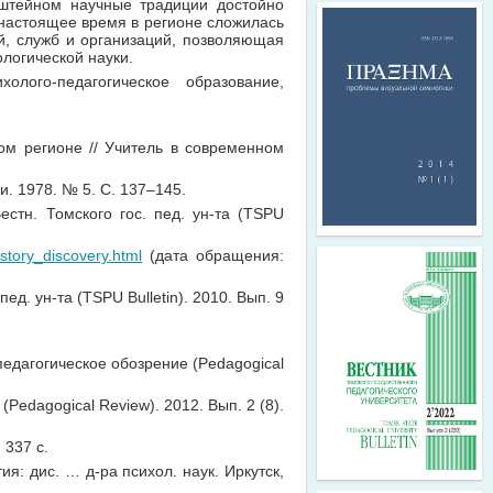
нштейном научные традиции достойно
настоящее время в регионе сложилась
й, служб и организаций, позволяющая
логической науки.
лого-педагогическое образование,
ком регионе // Учитель в современном
и. 1978. № 5. С. 137–145.
естн. Томского гос. пед. ун-та (TSPU
history_discovery.html
(дата обращения:
ед. ун-та (TSPU Bulletin). 2010. Вып. 9
педагогическое обозрение (Pedagogical
Pedagogical Review). 2012. Вып. 2 (8).
 337 с.
я: дис. … д-ра психол. наук. Иркутск,