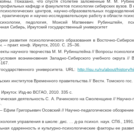
войны. Показано, что спустя столетие заложенные М. М. Руби
рофильных кафедр и факультетов психологии сибирских вузов. В 
 психологических центров, научно-образовательных подразделени
 практическую и научно-исследовательскую работу в области психо
сихологии, педология, Моисей Матвеевич Рубинштейн, психо
очная Сибирь, Иркутский государственный университет
тории развития психологического образования в Восточно-Сибирс
 – практ. конф. Иркутск, 2010. С. 25–36.
пекты научного творчества М. М. Рубинштейна // Вопросы психологи
условия возникновения Западно-Сибирского учебного округа // В
–167.
 государственного университета. URL:
http://isu.ru/ru/about/history/
ских институтов Временного правительства // Вестн. Томского гос. п
. Иркутск: Изд-во ВСГАО, 2010. 335 с.
гическая деятельность С. А. Рачинского на Смоленщине // Научно-
.
 – Ефим Григорьевич Осовский // Научно-педагогическое обозрение (
хология управления в школе: дис. … д-ра психол. наук. СПб., 1991.
ьная одаренность и культурно-психологические факторы ее развити