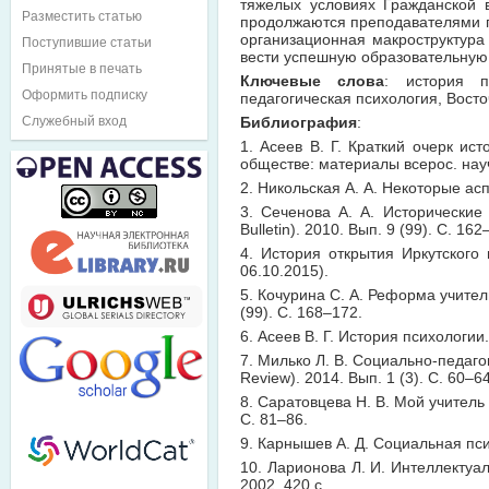
тяжелых условиях Гражданской 
Разместить статью
продолжаются преподавателями п
организационная макроструктура
Поступившие статьи
вести успешную образовательную,
Принятые в печать
Ключевые слова
: история п
Оформить подписку
педагогическая психология, Вост
Служебный вход
Библиография
:
1. Асеев В. Г. Краткий очерк ис
обществе: материалы всерос. науч.
2. Никольская А. А. Некоторые ас
3. Сеченова А. А. Исторические 
Bulletin). 2010. Вып. 9 (99). С. 162
4. История открытия Иркутского
06.10.2015).
5. Кочурина С. А. Реформа учитель
(99). С. 168–172.
6. Асеев В. Г. История психологии
7. Милько Л. В. Социально-педаго
Review). 2014. Вып. 1 (3). С. 60–64
8. Саратовцева Н. В. Мой учитель
С. 81–86.
9. Карнышев А. Д. Социальная пси
10. Ларионова Л. И. Интеллектуал
2002. 420 с.