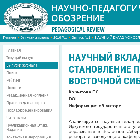
Главная
Выпуски журнала
2016 Год
Выпуск №1
НАУЧНЫЙ ВКЛАД МОИСЕЯ
Главная
НАУЧНЫЙ ВКЛА
Текущий выпуск
Выпуски журнала
СТАНОВЛЕНИЕ П
Поиск
ВОСТОЧНОЙ СИ
Рейтинг
Новости
Корытова Г.С.
Редакционная коллегия
DOI
:
Правила для авторов
Информация об авторе
:
Порядок рецензирования
Читателям
Анализируется научный вклад из
Публикационная Этика
Иркутского государственного у
Издания
образования в Восточной Сибир
ректора и заведующего кафедро
Контактная информация