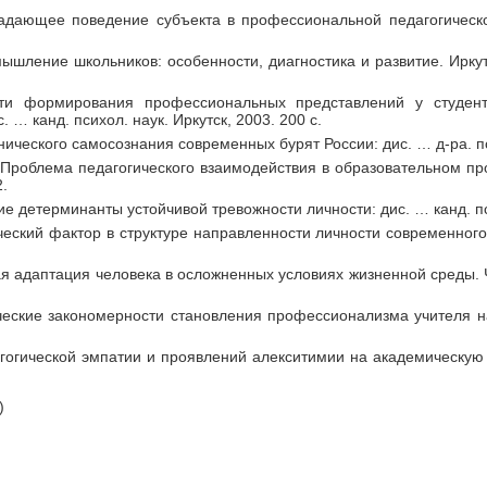
ладающее поведение субъекта в профессиональной педагогическо
ышление школьников: особенности, диагностика и развитие. Иркутск
ти формирования профессиональных представлений у студент
… канд. психол. наук. Иркутск, 2003. 200 с.
нического самосознания современных бурят России: дис. … д-ра. пси
В. Проблема педагогического взаимодействия в образовательном пр
2.
ие детерминанты устойчивой тревожности личности: дис. … канд. пси
ческий фактор в структуре направленности личности современного 
я адаптация человека в осложненных условиях жизненной среды. Чи
ческие закономерности становления профессионализма учителя н
гогической эмпатии и проявлений алекситимии на академическую 
)